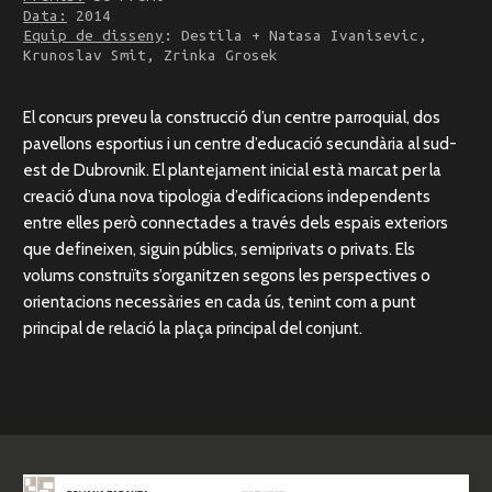
Data:
2014
Equip de disseny
: Destila + Natasa Ivanisevic,
Krunoslav Smit, Zrinka Grosek
El concurs preveu la construcció d’un centre parroquial, dos
pavellons esportius i un centre d’educació secundària al sud-
est de Dubrovnik. El plantejament inicial està marcat per la
creació d’una nova tipologia d’edificacions independents
entre elles però connectades a través dels espais exteriors
que defineixen, siguin públics, semiprivats o privats. Els
volums construïts s’organitzen segons les perspectives o
orientacions necessàries en cada ús, tenint com a punt
principal de relació la plaça principal del conjunt.