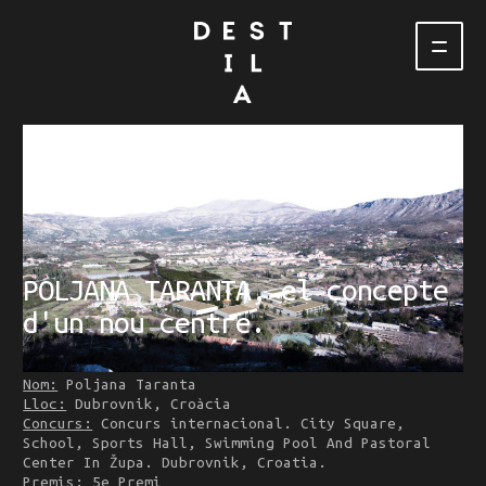
ESTUDI
PROJECTES
RESTAURANTS, HOTELS & RETAIL
POLJANA TARANTA, el concepte
RESIDENCIAL
d'un nou centre.
EQUIPAMENTS & URBANISME
Nom:
Poljana Taranta
CONTACTE
Lloc:
Dubrovnik, Croàcia
Concurs:
Concurs internacional. City Square,
School, Sports Hall, Swimming Pool And Pastoral
Center In Župa. Dubrovnik, Croatia.
Premis:
5e Premi