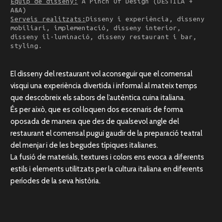
Equip de disseny:
A Pinch Of Design (DESTILA +
A&A)
Serveis realitzats:
Disseny i experiència, disseny
mobiliari, implementació, disseny interior,
disseny il·luminació, disseny restaurant i bar,
styling.
El disseny del restaurant vol aconseguir que el comensal
visqui una experiència divertida i informal al mateix temps
que descobreix els sabors de l’autèntica cuina italiana.
És per això, que es col·loquen dos escenaris de forma
oposada de manera que des de qualsevol angle del
restaurant el comensal pugui gaudir de la preparació teatral
del menjar i de les begudes típiques italianes.
La fusió de materials, textures i colors ens evoca a diferents
estils i elements utilitzats per la cultura italiana en diferents
períodes de la seva història.